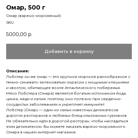
Омар, 500 г
Омар (варено-мороженый)
SKU:
5000,00
р.
Добавить в корзину
Описание:
Лобстер он же омар — это крупное морское ракообразное с
тёмно-синевато-зеленоватым окрасом с мощными клешнями
и хвостом, обитающее возле Атлантического побережья .
Мясо Лобстера (Омара) является богатым источником йода,
цинка, меди и калия, поэтому оно полезно при сердечно-
сосудистых заболеваниях и укрепляет иммунитет.
Лобстер (Омар) — один из самых известных деликатесов
дорогих ресторанов и любимых блюд изысканных гурманов.
Не обязательно идти в дорогой ресторан, чтобы насладиться
этим деликатесом. Вы можете заказать варено-мороженого
Омара в нашем интернет-магазине.