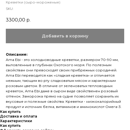
Креветки (сыро-мороженые)
SKU:
3300,00
р.
Добавить в корзину
Описание:
Ama Ebi - это холодноводные креветки, размером 70-90 мм,
выловленные в глубинах Охотского моря. По полезным
свойствам они превосходят своих прибрежных сородичей.
Ama Ebi переводится как «сладкая креветка» и отличается
нежным, тающим во рту сладковатым мясом и характерным
розовым цветом. В отличие от зеленоватых тепловодных
креветок, Ama Ebi даже в сыром виде свойственен розовый
оттенок. Заморозка прямо на судне позволяет сохранить их
вкусовые и полезные свойства. Креветки - низкокалорийный
продукт и источник белка, витаминов и аминокислот Омега-3.
Как купить
Доставка и оплата
Характеристики
Как купить