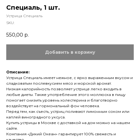
Специаль, 1 шт.
Устрица Специаль
SKU:
550,00
р.
Добавить в корзину
Описание:
Устрица Специаль имеет нежное, с ярко выраженным вкусом и
сладковатым послевкусием мясо и морской аромат.
Низкая калорийность позволяет устрице легко входить в
любые диеты. Также употребление этого моллюска в пищу
помогает снизить уровень холестерина и благотворно
воздействует на гормональный фон человека.
Перед тем, как съесть, устриц поливают лимонным соком или
каплей виноградного уксуса.
Купить устрицы в Москве с доставкой на дом можно на нашем
сайте.
Компания «Дикий Океан» гарантирует 100% свежесть и
качество.