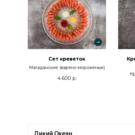
Сет креветок
Кр
Магаданские (варено-мороженые)
Кр
4 600
р.