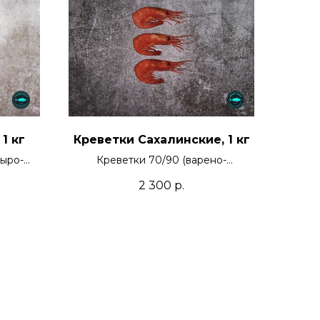
1 кг
Креветки Сахалинские, 1 кг
сыро-
Креветки 70/90 (варено-
мороженые)
2 300
р.