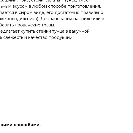
сашими, поке, стейк, салаты – тунец умеет
льным вкусом в любом способе приготовления.
дается в сыром виде, его достаточно правильно
ке холодильника). Для запекания на гриле или в
обавить прованские травы.
едлагает купить стейки тунца в вакумной
% свежесть и качество продукции.
ькими способами.