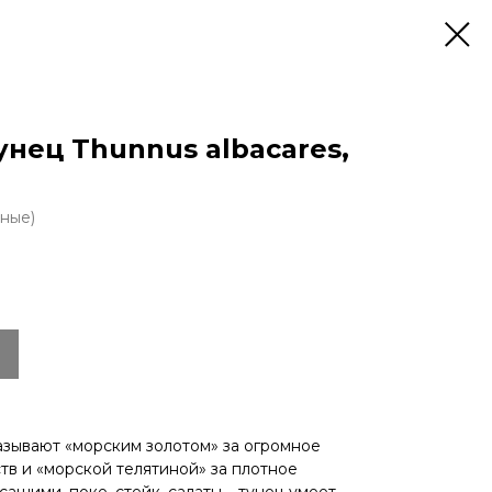
нец Thunnus albacares,
ные)
называют «морским золотом» за огромное
тв и «морской телятиной» за плотное