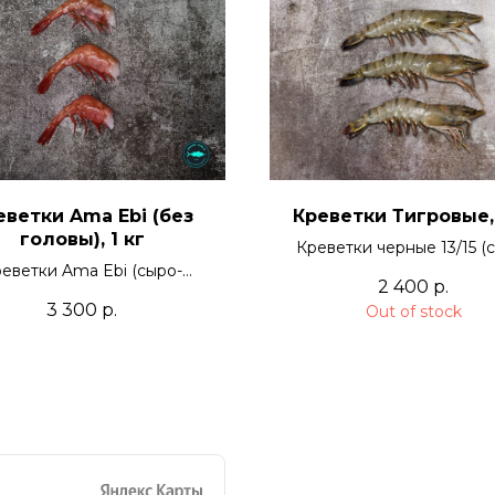
еветки Ama Ebi (без
Креветки Тигровые, 
головы), 1 кг
Креветки черные 13/15 (
еветки Ama Ebi (сыро-
мороженые)
2 400
р.
мороженые)
3 300
р.
Out of stock